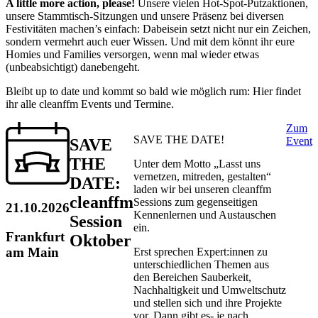
A little more action, please!
Unsere vielen Hot-Spot-Putzaktionen,
unsere Stammtisch-Sitzungen und unsere Präsenz bei diversen
Festivitäten machen’s einfach: Dabeisein setzt nicht nur ein Zeichen,
sondern vermehrt auch euer Wissen. Und mit dem könnt ihr eure
Homies und Families versorgen, wenn mal wieder etwas
(unbeabsichtigt) danebengeht.
Bleibt up to date und kommt so bald wie möglich rum: Hier findet
ihr alle cleanffm Events und Termine.
Zum
SAVE THE DATE!
Event
SAVE
THE
Unter dem Motto „Lasst uns
vernetzen, mitreden, gestalten“
DATE:
laden wir bei unseren cleanffm
cleanffm
Sessions zum gegenseitigen
21.10.2026
Kennenlernen und Austauschen
Session
ein.
Frankfurt
Oktober
am Main
Erst sprechen Expert:innen zu
unterschiedlichen Themen aus
den Bereichen Sauberkeit,
Nachhaltigkeit und Umweltschutz
und stellen sich und ihre Projekte
vor. Dann gibt es- je nach